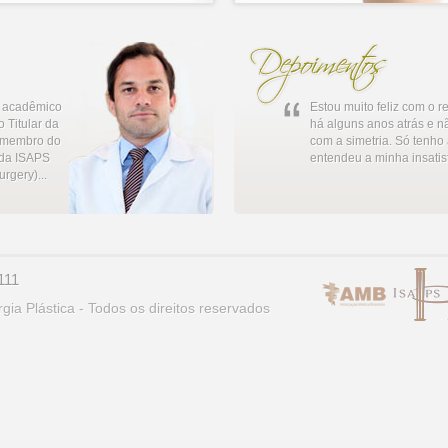
do acadêmico
Estou muito feliz com o r
 Titular da
há alguns anos atrás e n
, membro do
com a simetria. Só tenho
 da ISAPS
entendeu a minha insatis
urgery)...
111
rgia Plástica - Todos os direitos reservados